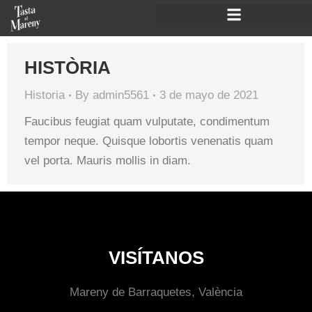
HISTÒRIA
Historia
By
admin5561
3 de mayo de 2021
Faucibus feugiat quam vulputate, condimentum
tempor neque. Quisque lobortis venenatis quam
vel porta. Mauris mollis in diam.
VISÍTANOS
Mareny de Barraquetes, València