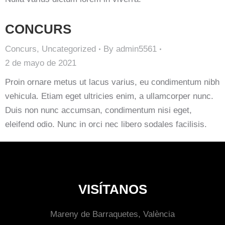
CONCURS
Concurs
,
Uncategorized
By
admin5561
2 de mayo de 2021
Proin ornare metus ut lacus varius, eu condimentum nibh
vehicula. Etiam eget ultricies enim, a ullamcorper nunc.
Duis non nunc accumsan, condimentum nisi eget,
eleifend odio. Nunc in orci nec libero sodales facilisis.
VISÍTANOS
Mareny de Barraquetes, València